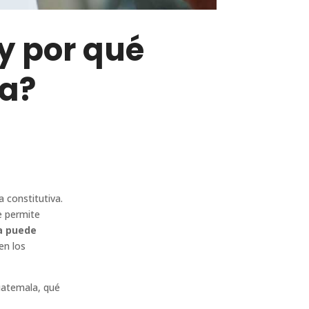
y por qué
sa?
 constitutiva.
e permite
a puede
en los
uatemala, qué