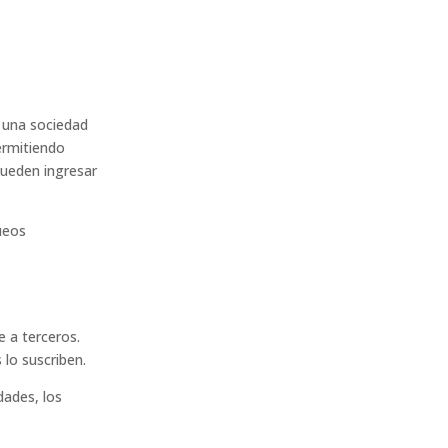
 una sociedad
permitiendo
pueden ingresar
queos
e a terceros.
 lo suscriben.
dades, los