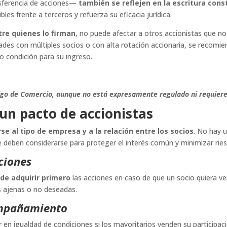
nsferencia de acciones—
también se reflejen en la escritura cons
les frente a terceros y refuerza su eficacia jurídica.
tre quienes lo firman
, no puede afectar a otros accionistas que n
ades con múltiples socios o con alta rotación accionaria, se recomi
 condición para su ingreso.
igo de Comercio, aunque no está expresamente regulado ni requiere 
 un pacto de accionistas
e al tipo de empresa y a la relación entre los socios
. No hay 
ue deben considerarse para proteger el interés común y minimizar rie
cciones
de adquirir primero
las acciones en caso de que un socio quiera v
s ajenas o no deseadas.
ompañamiento
r en igualdad de condiciones si los mayoritarios venden su participaci