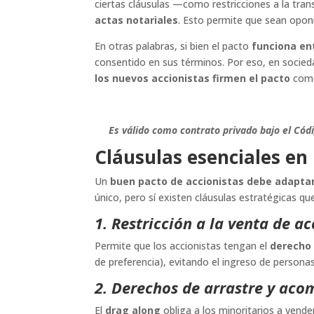
ciertas cláusulas —como restricciones a la tra
actas notariales
. Esto permite que sean oponib
En otras palabras, si bien el pacto
funciona en
consentido en sus términos. Por eso, en socied
los nuevos accionistas firmen el pacto
como
Es válido como contrato privado bajo el Cód
Cláusulas esenciales en
Un
buen pacto de accionistas debe adaptars
único, pero sí existen cláusulas estratégicas q
1. Restricción a la venta de a
Permite que los accionistas tengan el
derecho 
de preferencia), evitando el ingreso de persona
2. Derechos de arrastre y ac
El
drag along
obliga a los minoritarios a vende