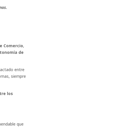
nos.
de Comercio
,
tonomía de
pactado entre
ernas, siempre
tre los
omendable que