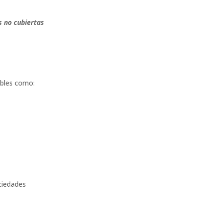
s no cubiertas
ibles como:
ociedades