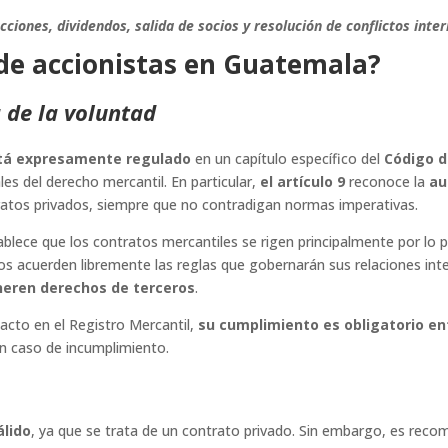
iones, dividendos, salida de socios y resolución de conflictos inter
 de accionistas en Guatemala?
 de la voluntad
stá expresamente regulado
en un capítulo específico del
Código 
les del derecho mercantil. En particular,
el artículo 9
reconoce la
au
ratos privados, siempre que no contradigan normas imperativas.
lece que los contratos mercantiles se rigen principalmente por lo 
cios acuerden libremente las reglas que gobernarán sus relaciones int
ulneren derechos de terceros
.
 pacto en el Registro Mercantil,
su cumplimiento es obligatorio en
 en caso de incumplimiento.
álido
, ya que se trata de un contrato privado. Sin embargo, es rec