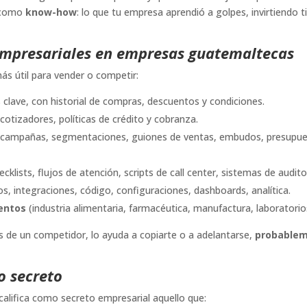
o como
know-how
: lo que tu empresa aprendió a golpes, invirtiendo 
 empresariales en empresas guatemaltecas
 más útil para vender o competir:
 clave, con historial de compras, descuentos y condiciones.
cotizadores, políticas de crédito y cobranza.
: campañas, segmentaciones, guiones de ventas, embudos, presupue
cklists, flujos de atención, scripts de call center, sistemas de audito
s, integraciones, código, configuraciones, dashboards, analítica.
entos
(industria alimentaria, farmacéutica, manufactura, laboratorios
s de un competidor, lo ayuda a copiarte o a adelantarse,
probablem
o secreto
 califica como secreto empresarial aquello que: