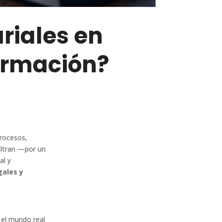
riales en
ormación?
procesos,
iltran —por un
al y
gales y
 el mundo real